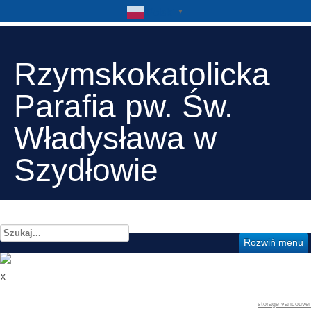
Polski
▼
Rzymskokatolicka
Parafia pw. Św.
Władysława w
Szydłowie
Szukaj...
Rozwiń menu
X
storage vancouver