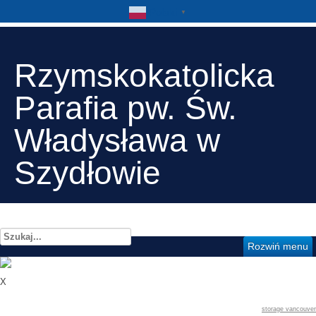
Polski
▼
Rzymskokatolicka
Parafia pw. Św.
Władysława w
Szydłowie
Szukaj...
Rozwiń menu
X
storage vancouver