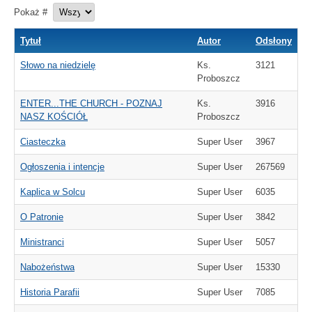
Pokaż #
Tytuł
Autor
Odsłony
Słowo na niedzielę
Ks.
3121
Proboszcz
ENTER...THE CHURCH - POZNAJ
Ks.
3916
NASZ KOŚCIÓŁ
Proboszcz
Ciasteczka
Super User
3967
Ogłoszenia i intencje
Super User
267569
Kaplica w Solcu
Super User
6035
O Patronie
Super User
3842
Ministranci
Super User
5057
Nabożeństwa
Super User
15330
Historia Parafii
Super User
7085